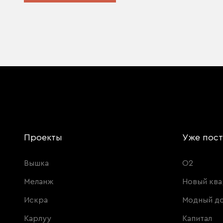
Проекты
Уже пос
Вышка
О2
Меланж
Новый ква
Искра
Модный д
Карлуу
Капитал