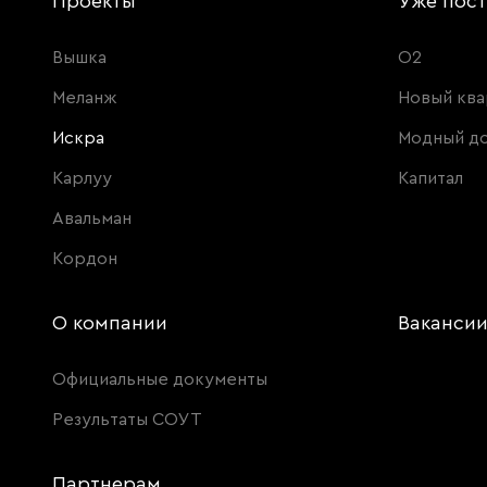
Проекты
Уже пос
Вышка
О2
Меланж
Новый ква
Искра
Модный д
Карлуу
Капитал
Авальман
Кордон
О компании
Ваканси
Официальные документы
Результаты СОУТ
Партнерам