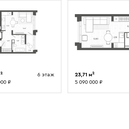
2
2
м
6 этаж
23,71
м
000
₽
5 090 000
₽