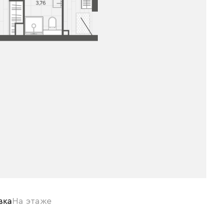
вка
На этаже