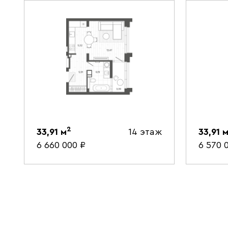
2
33,91
м
14 этаж
33,91
6 660 000
₽
6 570 