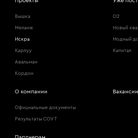
Проекты
Уже пос
Вышка
О2
Меланж
Новый ква
Искра
Модный д
Карлуу
Капитал
Авальман
Кордон
О компании
Ваканси
Официальные документы
Результаты СОУТ
Партнерам