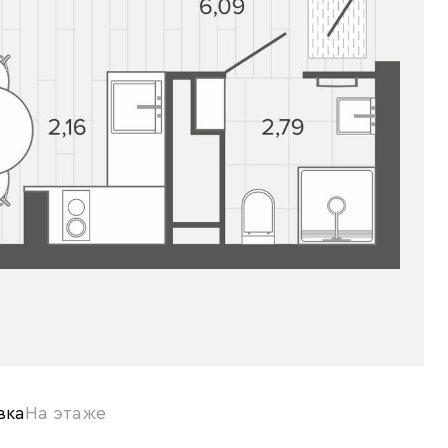
вка
На этаже