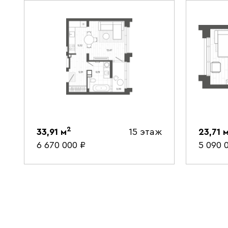
2
33,91
м
15 этаж
23,71
6 670 000
₽
5 090 