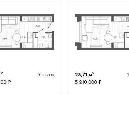
2
2
м
5 этаж
23,71
м
000
₽
5 210 000
₽