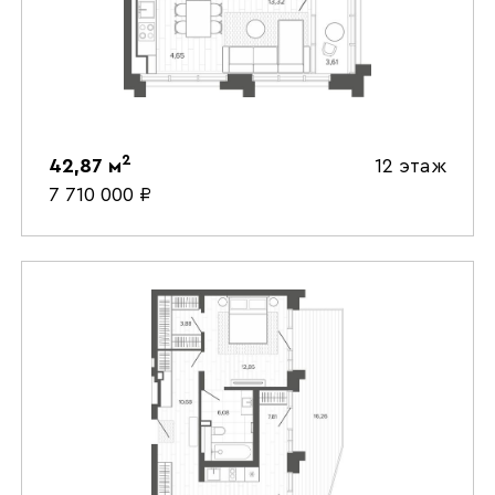
2
42,87
м
12 этаж
7 710 000
₽