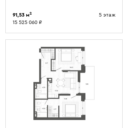
2
91,53
м
5 этаж
15 525 060
₽