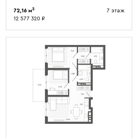
2
72,16
м
7 этаж
12 577 320
₽